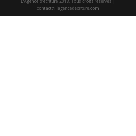
L'Agence d'écriture 2018. Tous droits réservés |
contact@ lagencedecriture.com